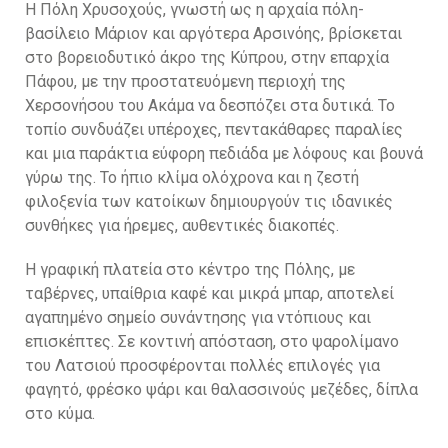
Η Πόλη Χρυσοχούς, γνωστή ως η αρχαία πόλη-
βασίλειο Μάριον και αργότερα Αρσινόης, βρίσκεται
στο βορειοδυτικό άκρο της Κύπρου, στην επαρχία
Πάφου, με την προστατευόμενη περιοχή της
Χερσονήσου του Ακάμα να δεσπόζει στα δυτικά. Το
τοπίο συνδυάζει υπέροχες, πεντακάθαρες παραλίες
και μια παράκτια εύφορη πεδιάδα με λόφους και βουνά
γύρω της. Το ήπιο κλίμα ολόχρονα και η ζεστή
φιλοξενία των κατοίκων δημιουργούν τις ιδανικές
συνθήκες για ήρεμες, αυθεντικές διακοπές.
Η γραφική πλατεία στο κέντρο της Πόλης, με
ταβέρνες, υπαίθρια καφέ και μικρά μπαρ, αποτελεί
αγαπημένο σημείο συνάντησης για ντόπιους και
επισκέπτες. Σε κοντινή απόσταση, στο ψαρολίμανο
του Λατσιού προσφέρονται πολλές επιλογές για
φαγητό, φρέσκο ψάρι και θαλασσινούς μεζέδες, δίπλα
στο κύμα.