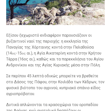
Εξίσου ξεχωριστό ενδιαφέρον παρουσιάζουν οι
βυζαντινοί ναοί της περιοχής: η εκκλησία της
Παναγίας της Χόρταινης κοντά στην Πελαθούσα
(14
-15
αι.), η Αγία Αικατερίνη κοντά στην Κρήτου
ος
ος
Τέρρα (16ος αι.), καθώς και τα παρεκκλήσια του Αγίου
Ανδρονίκου και της Αγίας Κυριακής μέσα στην Πόλη.
Σε περίπου 45 λεπτά οδικώς μπορείτε να βρεθείτε
στο Δάσος της Πάφου, στην Κοιλάδα των Κέδρων, τον
φυσικό βιότοπο του αγρινού, κυπριακό σπάνιο είδος
αγριοπρόβατου.
Δυτικά απλώνονται τα κρασοχώρια του οροπεδίου
της Λαόνας, ενώ ανατολικά δεσπόζουν οι