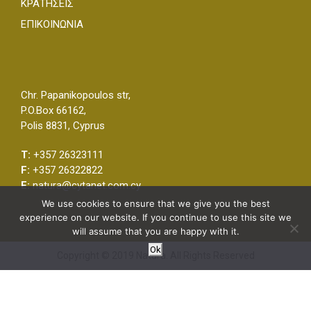
ΚΡΑΤΗΣΕΙΣ
ΕΠΙΚΟΙΝΩΝΙΑ
Chr. Papanikopoulos str,
P.O.Box 66162,
Polis 8831, Cyprus
T:
+357 26323111
F:
+357 26322822
E:
natura@cytanet.com.cy
We use cookies to ensure that we give you the best
experience on our website. If you continue to use this site we
will assume that you are happy with it.
Ok
Copyright © 2019 Natura. All Rights Reserved