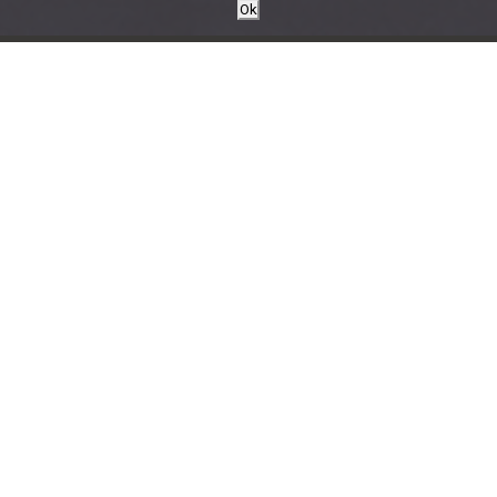
Ok
ERHOLSAMEN UND
NATURNAHEN
URLAUB BIETEN
DAS NATURA BEACH HOTEL &
VILLAS ✩✩✩
Das Natura Beach ist ein renommiertes Öko-Hotel direkt
am Meer in atemberaubender Lage im Herzen der Polis-
Bucht. Umgeben von wunderschönen mediterranen
Obstgärten und Gärten ist es der perfekte Urlaubsort für